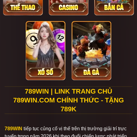
789WIN | LINK TRANG CHỦ
789WIN.COM CHÍNH THỨC - TẶNG
789K
789WIN
tiếp tục củng cố vị thế trên thị trường giải trí trực
tuyến trong năm 2026 khi theo đuổi chiến lược phát triển