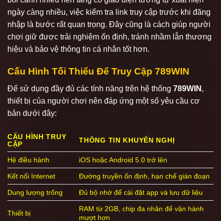
ngày càng nhiều, việc kiểm tra link truy cập trước khi đăng
nhập là bước rất quan trọng. Đây cũng là cách giúp người
chơi giữ được trải nghiệm ổn định, tránh nhầm lẫn thương
hiệu và bảo vệ thông tin cá nhân tốt hơn.
Cấu Hình Tối Thiểu Để Truy Cập 789WIN
Để sử dụng đầy đủ các tính năng trên hệ thống
789WIN
,
thiết bị của người chơi nên đáp ứng một số yêu cầu cơ
bản dưới đây:
CẤU HÌNH TRUY
THÔNG TIN KHUYẾN NGHỊ
CẬP
Hệ điều hành
iOS hoặc Android 5.0 trở lên
Kết nối Internet
Đường truyền ổn định, hạn chế gián đoạn
Dung lượng trống
Đủ bộ nhớ để cài đặt app và lưu dữ liệu
RAM từ 2GB, chip đa nhân để vận hành
Thiết bị
mượt hơn