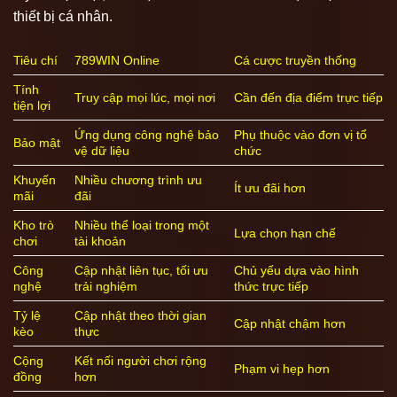
thiết bị cá nhân.
Tiêu chí
789WIN Online
Cá cược truyền thống
Tính
Truy cập mọi lúc, mọi nơi
Cần đến địa điểm trực tiếp
tiện lợi
Ứng dụng công nghệ bảo
Phụ thuộc vào đơn vị tổ
Bảo mật
vệ dữ liệu
chức
Khuyến
Nhiều chương trình ưu
Ít ưu đãi hơn
mãi
đãi
Kho trò
Nhiều thể loại trong một
Lựa chọn hạn chế
chơi
tài khoản
Công
Cập nhật liên tục, tối ưu
Chủ yếu dựa vào hình
nghệ
trải nghiệm
thức trực tiếp
Tỷ lệ
Cập nhật theo thời gian
Cập nhật chậm hơn
kèo
thực
Cộng
Kết nối người chơi rộng
Phạm vi hẹp hơn
đồng
hơn