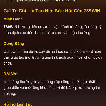
chế lỗi giao dịch và rút ngắn thời gian xử lý.
Giá Trị Cốt Lõi Tạo Nên Sức Hút Của 789WIN
Minh Bạch
789WIN
hướng đến quy trình vận hành rõ ràng, từ đăng ký,
giao dịch cho đến tham gia trò chơi và nhận thưởng.
Công Bằng
Các sản phẩm được xây dựng theo cơ chế kiểm soát hiện
đại, giúp tạo môi trường giải trí khách quan hơn cho người
chơi.
Đổi Mới
Nền tảng thường xuyên nâng cấp công nghệ, cập nhật
giao diện và mở rộng kho trò chơi để bắt kịp xu hướng thị
trường.
Hỗ Trợ Liên Tục