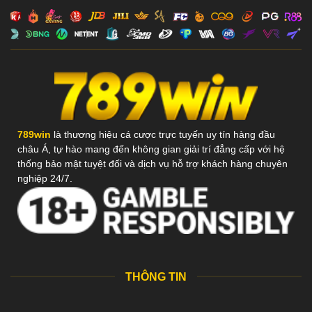
789win
là thương hiệu cá cược trực tuyến uy tín hàng đầu
châu Á, tự hào mang đến không gian giải trí đẳng cấp với hệ
thống bảo mật tuyệt đối và dịch vụ hỗ trợ khách hàng chuyên
nghiệp 24/7.
THÔNG TIN