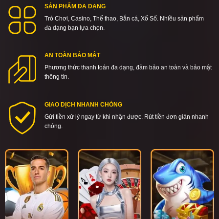
SẢN PHẨM ĐA DẠNG
Trò Chơi, Casino, Thể thao, Bắn cá, Xổ Số. Nhiều sản phẩm
đa dạng bạn lựa chọn.
AN TOÀN BẢO MẬT
Phương thức thanh toán đa dạng, đảm bảo an toàn và bảo mật
thông tin.
GIAO DỊCH NHANH CHÓNG
Gửi tiền xử lý ngay từ khi nhận được. Rút tiền đơn giản nhanh
chóng.