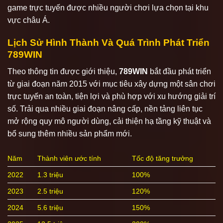
game trực tuyến được nhiều người chơi lựa chọn tại khu
vực châu Á.
Lịch Sử Hình Thành Và Quá Trình Phát Triển
789WIN
Theo thông tin được giới thiệu,
789WIN
bắt đầu phát triển
từ giai đoạn năm 2015 với mục tiêu xây dựng một sân chơi
trực tuyến an toàn, tiện lợi và phù hợp với xu hướng giải trí
số. Trải qua nhiều giai đoạn nâng cấp, nền tảng liên tục
mở rộng quy mô người dùng, cải thiện hạ tầng kỹ thuật và
bổ sung thêm nhiều sản phẩm mới.
Năm
Thành viên ước tính
Tốc độ tăng trưởng
2022
1.3 triệu
100%
2023
2.5 triệu
120%
2024
5.6 triệu
150%