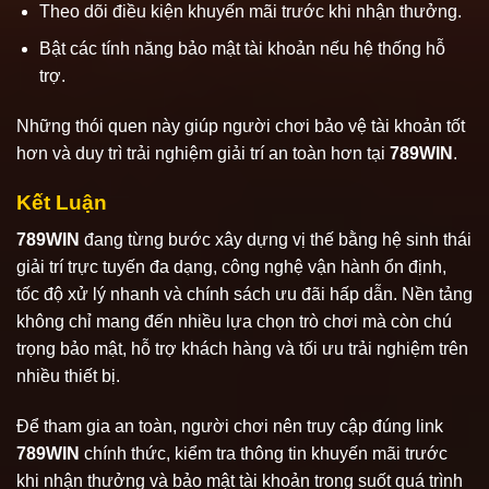
Theo dõi điều kiện khuyến mãi trước khi nhận thưởng.
Bật các tính năng bảo mật tài khoản nếu hệ thống hỗ
trợ.
Những thói quen này giúp người chơi bảo vệ tài khoản tốt
hơn và duy trì trải nghiệm giải trí an toàn hơn tại
789WIN
.
Kết Luận
789WIN
đang từng bước xây dựng vị thế bằng hệ sinh thái
giải trí trực tuyến đa dạng, công nghệ vận hành ổn định,
tốc độ xử lý nhanh và chính sách ưu đãi hấp dẫn. Nền tảng
không chỉ mang đến nhiều lựa chọn trò chơi mà còn chú
trọng bảo mật, hỗ trợ khách hàng và tối ưu trải nghiệm trên
nhiều thiết bị.
Để tham gia an toàn, người chơi nên truy cập đúng link
789WIN
chính thức, kiểm tra thông tin khuyến mãi trước
khi nhận thưởng và bảo mật tài khoản trong suốt quá trình