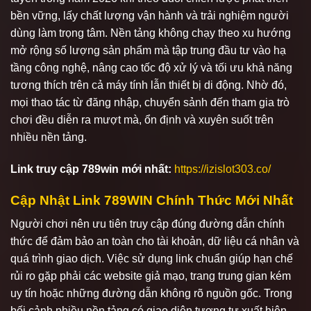
bền vững, lấy chất lượng vận hành và trải nghiệm người
dùng làm trọng tâm. Nền tảng không chạy theo xu hướng
mở rộng số lượng sản phẩm mà tập trung đầu tư vào hạ
tầng công nghệ, nâng cao tốc độ xử lý và tối ưu khả năng
tương thích trên cả máy tính lẫn thiết bị di động. Nhờ đó,
mọi thao tác từ đăng nhập, chuyển sảnh đến tham gia trò
chơi đều diễn ra mượt mà, ổn định và xuyên suốt trên
nhiều nền tảng.
Link truy cập 789win mới nhất:
https://izislot303.co/
Cập Nhật Link 789WIN Chính Thức Mới Nhất
Người chơi nên ưu tiên truy cập đúng đường dẫn chính
thức để đảm bảo an toàn cho tài khoản, dữ liệu cá nhân và
quá trình giao dịch. Việc sử dụng link chuẩn giúp hạn chế
rủi ro gặp phải các website giả mạo, trang trung gian kém
uy tín hoặc những đường dẫn không rõ nguồn gốc. Trong
bối cảnh nhiều nền tảng có giao diện tương tự xuất hiện